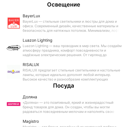
бюджета!
Освещение
BayerLux
BayerLux — стильные светильники и люстры для дома и
офиса. Современный дизайн, качественные материалы и
безопасность для натяжных потолков. Минимализм, лофт,
модерн или классика — создайте идеальное освещение.
Luazon Lighting
Luazon Lighting — ваш проводник в мир света. Мы создаём
атмосферу праздника, комфорт повседневности и
надёжные электрические решения. От гирлянд до
фитосветильников — каждое устройство помогает
превратить пространство в наполненное эмоциями место.
RISALUX
RISALUX предлагает стильные светильники и настольные
лампы, которые идеально дополнят любой интерьер.
Высокое качество и разнообразие комплектующих
обеспечивают уникальные решения для освещения
Посуда
вашего пространства. Создайте атмосферу уюта и стиля!
Доляна
«Доляна» — это позитивный, яркий и жизнерадостный
бренд товаров для дома. Он создан, чтобы вы могли
радоваться повседневным мелочам и наполнять свою
жизнь счастьем!
Magistro
Magistro — это бренд, рождённый из искренней любви к