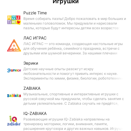
Игрушки
выделяться из толпы.
Puzzle Time
Время собирать пазлы! Добро пожаловать в мир больших и
маленьких головоломок. Мы придумали и нарисовали
пазлы, которые будут интересны детям всех возрастов:
есть макси-пазлы для малышей, голографические и
фигурные для детей постарше.
ЛАС ИГРАС
ЛАС ИГРАС — это команда, создающая настольные игры
для обучения ребёнка, семейного праздника, встречи с
друзьями или шумной вечеринки. За нашими плечами
более 2 000 проектов, которые дарят окружающим
незабываемые эмоции!
Эврики
Детские научные опыты разожгут искру
любознательности и помогут привить интерес к науке.
Эксперименты по химии, физике, биологии, робототехнике
и многому другому сделают знакомство с окружающим
миром увлекательным приключением.
ZABIAKA
Музыкальные, спортивные и интерактивные игрушки с
русской озвучкой мы придумали, чтобы сделать занятия с
детьми увлекательнее. С Zabiaka скучать не придётся,
ведь с этими игрушками ребёнок будет осваивать
полезные навыки и весело проведёт время!
IQ-ZABIAKA
Развивающие игрушки IQ-Zabiaka направлены на
тренировку моторики, логики, внимания, памяти,
расширения кругозора и других важных навыков. Игрушки