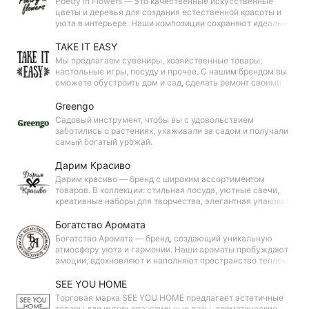
Poetry in Flowers — это качественные искусственные
цветы и деревья для создания естественной красоты и
уюта в интерьере. Наши композиции сохраняют идеальный
вид в любое время года и дарят эстетическое
удовольствие.
TAKE IT EASY
Мы предлагаем сувениры, хозяйственные товары,
настольные игры, посуду и прочее. С нашим брендом вы
сможете обустроить дом и сад, сделать ремонт своими
руками. Доступные цены и разнообразие ассортимента
позволят подобрать то, что подойдёт именно вам.
Greengo
Садовый инструмент, чтобы вы с удовольствием
заботились о растениях, ухаживали за садом и получали
самый богатый урожай.
Дарим Красиво
Дарим красиво — бренд с широким ассортиментом
товаров. В коллекции: стильная посуда, уютные свечи,
креативные наборы для творчества, элегантная упаковка и
душевные открытки. Всё, чтобы создавать тёплую
атмосферу и дарить радость близким!
Богатство Аромата
Богатство Аромата — бренд, создающий уникальную
атмосферу уюта и гармонии. Наши ароматы пробуждают
эмоции, вдохновляют и наполняют пространство теплом,
превращая каждый день в особенный ритуал красоты и
спокойствия.
SEE YOU HOME
Торговая марка SEE YOU HOME предлагает эстетичные
товары для интерьера: стильные вазы, ароматические