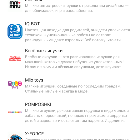
Мягкие антистресс-игрушки с прикольным дизайном —
для обнимашек, игр и расслабления.
IQ BOT
Настоящая находка для родителей, чьи дети увлекаются
техникой. Функциональные роботы не оставят
равнодушными даже взрослых! Всё потому, что эти
игрушки умеют издавать забавные звуки, танцевать,
повторять за вами слова и светиться яркими огоньками.
Весёлые липучки
Весёлые липучки — это развивающие игрушки для
малышей, которые делают обучение увлекательным!
Играя с яркими и лёгкими липучками, дети изучают
животных, транспорт, профессии и окружающий мир.
Простота исполнения делает их идеальными для самых
Milo toys
маленьких!
Мягкие игрушки, созданные по последним трендам.
Стильные, милые и всегда в моде.
POMPOSHKI
Мягкие игрушки, декоративные подушки в виде милых и
забавных персонажей, попадают прямиком в сердечко
детей и взрослых и остаются там надолго. Изделия из
приятного на ощупь текстиля вы не захотите выпускать из
рук! Мы проверили. Теперь ваша очередь.
X-FORCE
Детское игровое оружие для активных и смелых героев.