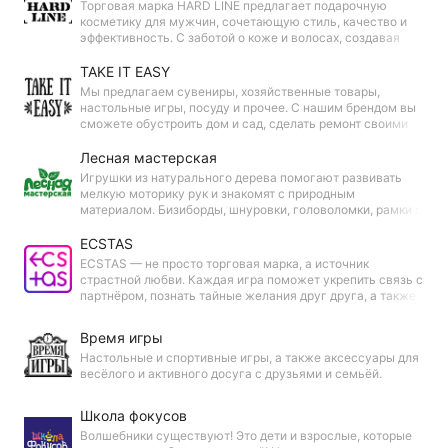
Торговая марка HARD LINE предлагает подарочную
косметику для мужчин, сочетающую стиль, качество и
эффективность. С заботой о коже и волосах, создавая
ощущение свежести и уверенности. Идеальный выбор для
современного мужчины, ценящего заботу о себе.
TAKE IT EASY
Мы предлагаем сувениры, хозяйственные товары,
настольные игры, посуду и прочее. С нашим брендом вы
сможете обустроить дом и сад, сделать ремонт своими
руками. Доступные цены и разнообразие ассортимента
позволят подобрать то, что подойдёт именно вам.
Лесная мастерская
Игрушки из натурального дерева помогают развивать
мелкую моторику рук и знакомят с природным
материалом. Бизиборды, шнуровки, головоломки, рамки с
вкладышами — все игрушки «Лесной мастерской»
полезные, интересные, долговечные и безопасные для
ECSTAS
детей.
ECSTAS — не просто торговая марка, а источник
страстной любви. Каждая игра поможет укрепить связь с
партнёром, познать тайные желания друг друга, а также
разнообразить совместную жизнь, добавив в неё больше
наслаждения и ярких эмоций!
Время игры
Настольные и спортивные игры, а также аксессуары для
весёлого и активного досуга с друзьями и семьёй.
Школа фокусов
Волшебники существуют! Это дети и взрослые, которые