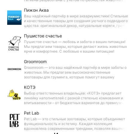
удобства владельцев. Всё для здоровья и блеска любимца
— доступно и безопасно.
Пижон Аква
Ваш надёжный партнёр в мире аквариумистики! Стильные
и качественные товары для создания уютного подводного
царства: оригинальный декор, натуральные коряги, гроты,
искусственные растения и аксессуары для оформления
аквариумов любой сложности.
Пушистое счастье
Пушистое счастье — любовь и забота о ваших питомцах!
Мы предлагаем товары, которые делают жизнь животных
ярче и комфортнее. С любовью к вашим питомцам!
Groomroom
Groomroom — это ваш надёжный партнёр в мире заботы о
животных. Мы предлагаем высококачественные
зоотовары для груминга, которые помогут вашему
питомцу выглядеть и чувствовать себя прекрасно!
КОТЭ
Выбор ответственных владельцев: «КОТЭ» предлагает
линейку наполнителей с разной степенью комкования и
впитываемости – от бюджетных вариантов до премиум-
решений. Доверьте гигиену вашего питомца проверенной
марке!
Pet Lab
Pet Lab — это стильные зоотовары, которые объединяют
функциональность и эстетику. Каждая коллекция
вдохновлена современными трендами, позволяя вашему
питомцу не только наслаждаться комфортом, но и