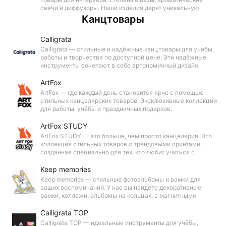
свечи и диффузоры. Наши изделия дарят уникальную
атмосферу в доме, наполняя пространство приятным
Канцтовары
ароматом. Идеальный выбор для стильного интерьера.
Calligrata
Calligrata — стильные и надёжные канцтовары для учёбы,
работы и творчества по доступной цене. Эти надёжные
инструменты сочетают в себе эргономичный дизайн,
безопасные материалы, стиль и заботу о комфорте
пользователя.
ArtFox
ArtFox — где каждый день становится ярче с помощью
стильных канцелярских товаров. Эксклюзивные коллекции
для работы, учёбы и праздничных подарков.
ArtFox STUDY
ArtFox STUDY — это больше, чем просто канцелярия. Это
коллекция стильных товаров с трендовыми принтами,
созданная специально для тех, кто любит учиться с
удовольствием.
Keep memories
Keep memories — стильные фотоальбомы и рамки для
ваших воспоминаний. У нас вы найдёте декоративные
рамки, коллажи, альбомы на кольцах, с магнитными
листами и пластиковыми кармашками. Бережно храните
самые дорогие моменты!
Calligrata TOP
Calligrata TOP — идеальные инструменты для учёбы,