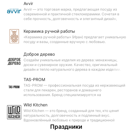
ассортимент изделий для различных ситуаций.
Avvir
Avvir — это торговая марка, предлагающая посуду из
современной и практичной стеклокерамики. Сочетая в
себе прочность, долговечность и элегантный дизайн,
посуда Avvir создана для того, чтобы радовать вас каждый
день.
Керамика ручной работы
«Керамика ручной работы» (Иран) предлагает уникальную
посуду и вазы, созданные вручную с любовью.
Доброе дерево
Создаём уникальные изделия из дерева: менажницы,
доски и сувенирное оружие. Качество, оригинальный
дизайн и тепло натурального дерева в каждом изделии.
Идеальные подарки с душой и стилем.
TAS-PROM
TAS-PROM — профессиональная посуда из нержавеющей
стали для пекарен, ресторанов и домашнего
использования. Бренд специализируется на
функциональных и долговечных изделиях, которые
выдерживают интенсивную эксплуатацию в условиях
Wild Kitchen
пищевого производства.
Wild Kitchen — это бренд, созданный для тех, кто ценит
натуральность, долговечность и подлинный вкус.
Вдохновлённый любовью к природе и традиционной
кулинарии. Wild Kitchen предлагает широкий ассортимент
Праздники
посуды из чугуна и натурального дерева.