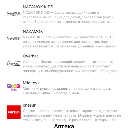
NAZAMOK KIDS
NAZAMOK KIDS — бренд, создающий яркие и
качественные решения для детей, сочетая комфорт и
стиль. Вдохновляет на активное и счастливое детство,
делая каждый момент особенным.
NAZAMOK
NAZAMOK — бренд, сочетающий качество и стиль. Он
создаёт уникальные решения для вашего комфорта и
уюта. Отличается современным дизайном и вниманием к
деталям, чтобы каждый мог подчеркнуть свою
индивидуальность.
Overhat
Overhat — бренд, создающий современные головные
уборы, сочетающие стиль и надёжность. Помогает
подчеркнуть индивидуальность и завершить образ, делая
его ярким и актуальным.
Milo toys
Мягкие игрушки, созданные по последним трендам.
Стильные, милые и всегда в моде.
onesun
Onesun — солнцезащитные очки с характером, которые
подчеркнут вашу уникальность. Модные модели для всей
семьи, актуальные тренды и разнообразные формы. Ваш
стиль, ваши правила и оправа.
Аптека