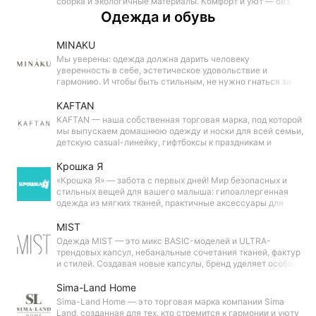
сборка и экологичные материалы. Комфорт и уют — без
лишних трат!
Одежда и обувь
MINAKU
Мы уверены: одежда должна дарить человеку
уверенность в себе, эстетическое удовольствие и
гармонию. И чтобы быть стильным, не нужно гнаться за
каждым трендом. Важны лишь комфорт, качество и
творческий подход к созданию образов.
KAFTAN
KAFTAN — наша собственная торговая марка, под которой
мы выпускаем домашнюю одежду и носки для всей семьи,
детскую casual-линейку, гифтбоксы к праздникам и
коллекции с любимыми героями.
Крошка Я
«Крошка Я» — забота с первых дней! Мир безопасных и
стильных вещей для вашего малыша: гипоаллергенная
одежда из мягких тканей, практичные аксессуары для
ежедневного ухода. От первых распашонок до любимых
игрушек — каждая деталь продумана с теплом.
MIST
Одежда MIST — это микс BASIC-моделей и ULTRA-
трендовых капсул, небанальные сочетания тканей, фактур
и стилей. Создавая новые капсулы, бренд уделяет особое
внимание цвету, форме, деталям и акцентам.
Sima-Land Home
Sima-Land Home — это торговая марка компании Sima
Land, созданная для тех, кто стремится к гармонии и уюту