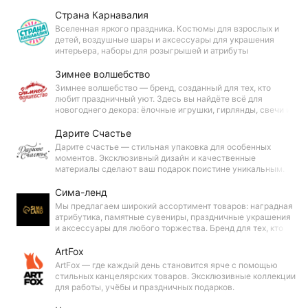
Страна Карнавалия
Вселенная яркого праздника. Костюмы для взрослых и
детей, воздушные шары и аксессуары для украшения
интерьера, наборы для розыгрышей и атрибуты
спортивных болельщиков — всё, чтобы сделать ваше
торжество запоминающимся.
Зимнее волшебство
Зимнее волшебство — бренд, созданный для тех, кто
любит праздничный уют. Здесь вы найдёте всё для
новогоднего декора: ёлочные игрушки, гирлянды, свечи и
аксессуары. Каждый предмет помогает создать
атмосферу зимней сказки и сделать дом по-настоящему
Дарите Счастье
тёплым
Дарите счастье — стильная упаковка для особенных
моментов. Эксклюзивный дизайн и качественные
материалы сделают ваш подарок поистине уникальным.
Подарите радость своим близким с «Дарите счастье»!
Сима-ленд
Мы предлагаем широкий ассортимент товаров: наградная
атрибутика, памятные сувениры, праздничные украшения
и аксессуары для любого торжества. Бренд для тех, кто
ценит яркие моменты и хочет сделать свои праздники
незабываемыми.
ArtFox
ArtFox — где каждый день становится ярче с помощью
стильных канцелярских товаров. Эксклюзивные коллекции
для работы, учёбы и праздничных подарков.