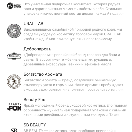
Это уникальная подарочная косметика, которая радует
глаз и дарит приятные моменты заботы о себе. Стильная
упаковка и качественный состав делают каждый подарок
особенным, создавая атмосферу красоты и праздника.
URAL LAB
Вдохновившись самобытной природой родного края, мы
создали уходовую косметику торговой марки URAL LAB,
чтобы каждый мог прикоснуться к неповторимому
уральскому колориту!
Добропаровъ
«Добропаровъ» – российский бренд товаров для бани и
сауны. В ассортименте – банные шапки, рукавицы,
деревянные аксессуары, веники и эфирные масла.
Продукция из натуральных материалов сочетает
традиционное качество и современный дизайн.
Богатство Аромата
Богатство Аромата — бренд, создающий уникальную
атмосферу уюта и гармонии. Наши ароматы пробуждают
эмоции, вдохновляют и наполняют пространство теплом,
превращая каждый день в особенный ритуал красоты и
спокойствия.
Beauty Fox
Яркий молодёжный бренд уходовой косметики. Его главная
особенность – уникальная подарочная упаковка с самыми
стильными дизайнами и актуальными трендами. Такая
упаковка делает косметику Beauty Fox идеальным
подарком для любого повода и на любой праздник.
SB BEAUTY
SB BEAUTY — косметика, вдохновлённая природой и