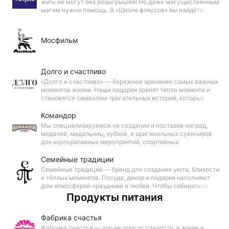
жить не могут без розыгрышей! Но даже могущественным
магам нужна помощь. В «Школе фокусов» вы найдёте
необходимые инструменты, чтобы провести эффектное
представление и поразить воображение окружающих.
Мосфильм
Долго и счастливо
«Долго и счастливо» — бережное хранение самых важных
моментов жизни. Наши подарки хранят тепло момента и
становятся символом трогательных историй, которые
останутся в сердце навсегда.
Командор
Мы специализируемся на создании и поставке наград,
медалей, медальниц, кубков, и оригинальных сувениров
для корпоративных мероприятий, спортивных
соревнований, конкурсов и личных достижений. Ваши
победы — наши яркие решения!
Семейные традиции
Семейные традиции — бренд для создания уюта, близости
и тёплых моментов. Посуда, декор и подарки наполняют
дом атмосферой праздника и любви. Чтобы собираться
вместе было не поводом, а привычкой.
Продукты питания
Фабрика счастья
Фабрика счастья — это не просто сладости, а яркие и