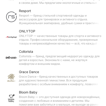
в своем доме. Мы предлагаем экологичные и стильные
решения, чтобы ваш дом стал местом силы, комфорта и
спокойствия.
Resport
Resport — бренд стильной спортивной одежды и
аксессуаров для тренировок и активного отдыха.
Функциональная экипировка, удобные сумки и практичные
аксессуары созданы для максимального комфорта и
достижения высоких результатов.
ONLYTOP
ONLYTOP — качественные товары для спорта и активного
отдыха. Профессиональное оборудование, проверенные
товары и непревзойдённое качество — всё, что каждый
день вдохновляет на новые свершения и яркие
впечатления.
Collorista
Collorista — бренд, предлагающий недорогую одежду для
детей и взрослых. Экономьте с нами, не жертвуя
комфортом и внешним видом.
Grace Dance
Grace Dance – бренд качественных и доступных товаров
для художественной гимнастики. Вся продукция
разработана с особым вниманием к комфорту, позволяя
начинающим спортсменам и любителям чувствовать себя
уверенно во время тренировок и выступлений.
Bloom Baby
Bloom Baby — это доступная одежда для новорождённых,
созданная с любовью и вниманием к деталям. Мы
помогаем вам заботиться о малыше, не выходя за рамки