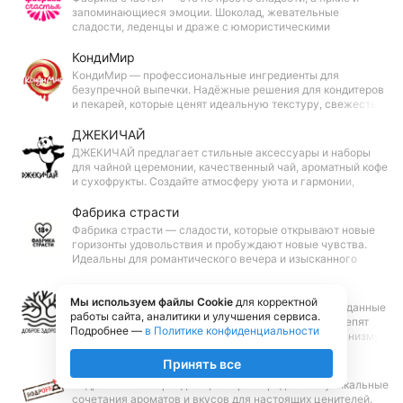
запоминающиеся эмоции. Шоколад, жевательные
сладости, леденцы и драже с юмористическими
названиями — всё это вы найдёте в каталоге бренда.
Удивите близких необычным подарком!
КондиМир
КондиМир — профессиональные ингредиенты для
безупречной выпечки. Надёжные решения для кондитеров
и пекарей, которые ценят идеальную текстуру, свежесть и
безупречный результат. Создавайте сладкие шедевры!
ДЖЕКИЧАЙ
ДЖЕКИЧАЙ предлагает стильные аксессуары и наборы
для чайной церемонии, качественный чай, ароматный кофе
и сухофрукты. Создайте атмосферу уюта и гармонии,
наслаждаясь моментами с друзьями или в одиночестве.
Фабрика страсти
Фабрика страсти — сладости, которые открывают новые
горизонты удовольствия и пробуждают новые чувства.
Идеальны для романтического вечера и изысканного
подарка.
Доброе здоровье
Мы используем файлы Cookie
для корректной
Доброе здоровье — это натуральные продукты, созданные
работы сайта, аналитики и улучшения сервиса.
с заботой, которые поддержат ваше здоровье и укрепят
Подробнее —
в Политике конфиденциальности
иммунитет. Природа знает, как помочь вашему организму!
Принять все
БодрOFF
БодрOFF — это бренд чая, который предлагает уникальные
сочетания ароматов и вкусов для настоящих ценителей.