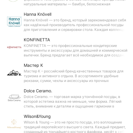
натуральные материалы — бамбук, белоснежная
керамика, стекло.
Hanna Knövell
Hanna Knövell — это бренд, который зарекомендовал себя
как надёжный производитель профессиональной посуды
для приготовления и сервировки стола. Каждая коллекция
разработана с учётом всех требований на
профессиональных кухнях.
KONFINETTA
KONFINETTA — это профессиональные кондитерские
инструменты и аксессуары для домашней и коммерческой
выпечки. Бренд предлагает всё необходимое для создания
десертов: от базовых принадлежностей до
специализированных приспособлений.
Мастер К
Мастер К – российский бренд качественных товаров для
туризма и активного отдыха. В ассортименте удобные
рюкзаки, сумки, чехлы и аксессуары из прочных
износостойких материалов. Продукция отличается
продуманными деталями, надёжностью и доступной
Dolce Ceramo.
ценой.
Dolce Ceramo. — торговая марка утончённой посуды, в
которой эстетика важна не меньше, чем форма. Лёгкий
стиль, внимание к деталям и ощущение гармонии в
каждом предмете.
Wilson&Young
Wilson & Young — это не просто посуда, это воплощение
традиций европейского высшего света. Каждый предмет,
созданный из тончайшего костного фарфора, несёт в себе