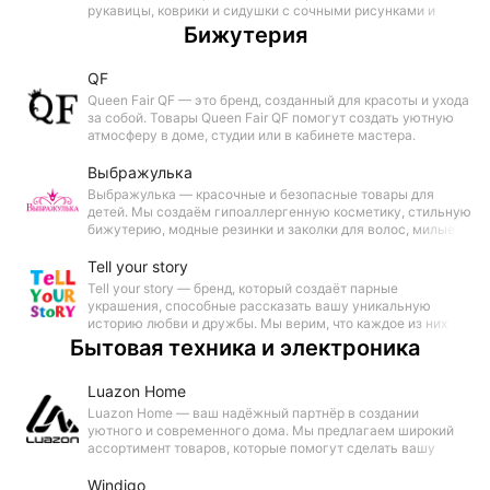
рукавицы, коврики и сидушки с сочными рисунками и
забавными надписями. Всё для вашего комфорта и
Бижутерия
хорошего настроения в парной.
QF
Queen Fair QF — это бренд, созданный для красоты и ухода
за собой. Товары Queen Fair QF помогут создать уютную
атмосферу в доме, студии или в кабинете мастера.
Выбражулька
Выбражулька — красочные и безопасные товары для
детей. Мы создаём гипоаллергенную косметику, стильную
бижутерию, модные резинки и заколки для волос, милые
рюкзаки и сумочки. Каждый товар создан с заботой о
качестве и детской радости.
Tell your story
Tell your story — бренд, который создаёт парные
украшения, способные рассказать вашу уникальную
историю любви и дружбы. Мы верим, что каждое из них
должно не только украшать, но и объединять сердца,
Бытовая техника и электроника
связывая нас с теми, кто нам дорог.
Luazon Home
Luazon Home — ваш надёжный партнёр в создании
уютного и современного дома. Мы предлагаем широкий
ассортимент товаров, которые помогут сделать вашу
жизнь комфортнее и удобнее.
Windigo