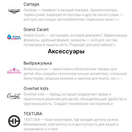
нужно вашему автомобилю.
Cartage
Cartage — комфорт в каждой поездке. Ароматизаторы,
термосумки, видеорегистраторы и другие аксессуары —
всё для настоящих автолюбителей. Надёжное качество,
современные технологии и широкий выбор. Cartage — ваш
партнёр на дороге.
Grand Caratt
Grand Caratt — автохимия, которой доверяют. Эффективные
формулы, удобный формат, ароматы — всё для чистки,
полировки и защиты авто. Подходит для российского
климата. Grand Caratt выбирают водители и
Аксессуары
профессионалы. Ухоженное авто — легко!
Выбражулька
Выбражулька — красочные и безопасные товары для
детей. Мы создаём гипоаллергенную косметику, стильную
бижутерию, модные резинки и заколки для волос, милые
рюкзаки и сумочки. Каждый товар создан с заботой о
качестве и детской радости.
Overhat kids
Overhat kids — бренд, который предлагает яркие и
практичные решения для детей, объединяющие удобство и
оригинальность. Создаёт позитивное настроение и
помогает выражать свою индивидуальность каждый день.
TEXTURA
TEXTURA — кожгалантерея, где каждая деталь важна.
Минимализм, элегантность и доступность для вашего
ежедневного стиля.