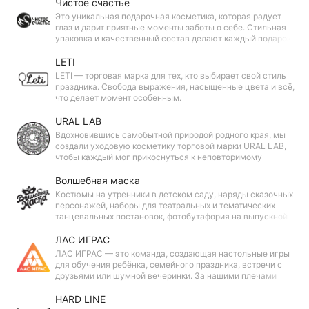
Чистое счастье
Это уникальная подарочная косметика, которая радует
глаз и дарит приятные моменты заботы о себе. Стильная
упаковка и качественный состав делают каждый подарок
особенным, создавая атмосферу красоты и праздника.
LETI
LETI — торговая марка для тех, кто выбирает свой стиль
праздника. Свобода выражения, насыщенные цвета и всё,
что делает момент особенным.
URAL LAB
Вдохновившись самобытной природой родного края, мы
создали уходовую косметику торговой марки URAL LAB,
чтобы каждый мог прикоснуться к неповторимому
уральскому колориту!
Волшебная маска
Костюмы на утренники в детском саду, наряды сказочных
персонажей, наборы для театральных и тематических
танцевальных постановок, фотобутафория на выпускной и
другие праздники — у «Волшебной маски» есть
карнавальные наборы на все случаи праздника!
ЛАС ИГРАС
ЛАС ИГРАС — это команда, создающая настольные игры
для обучения ребёнка, семейного праздника, встречи с
друзьями или шумной вечеринки. За нашими плечами
более 2 000 проектов, которые дарят окружающим
незабываемые эмоции!
HARD LINE