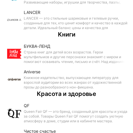
Развивающие наборы, игрушки для творчества, пазлы,
канцелярские принадлежности превращают обучение и
игры в увлекательное путешествие.
LANCER
LANCER — это стильные шариковые и гелевые ручки,
созданные для тех, кто ценит комфорт и качество в каждой
детали. Идеальный баланс цены и качества для
повседневного использования, учёбы и работы. С нашими
Книги
ручками письмо превращается в удовольствие.
БУКВА-ЛЕНД
Страна книг для детей всех возрастов. Герои
мультфильмов и другие персонажи знакомят с миром и
помогают осваивать чтение, письмо и счёт. Над изданиями
работают педагоги и психологи, поэтому в книгах много
информации, адаптированной под каждый возраст.
Aniverse
Книжное издательство, выпускающее литературу для
взрослой аудитории во всех жанрах от художественной
прозы до разнообразного нон-фикшена.
Красота и здоровье
QF
Queen Fair QF — это бренд, созданный для красоты и ухода
за собой. Товары Queen Fair QF помогут создать уютную
атмосферу в доме, студии или в кабинете мастера.
Чистое счастье