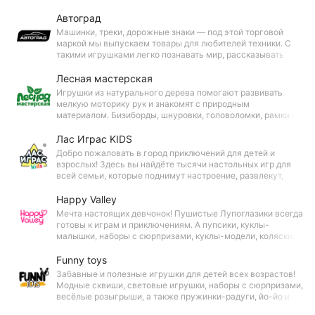
созданы по проверенным методикам раннего развития — с
малышами можно заниматься уже с 6 месяцев.
Автоград
Машинки, треки, дорожные знаки — под этой торговой
маркой мы выпускаем товары для любителей техники. С
такими игрушками легко познавать мир, рассказывать
детям про разные виды транспорта и знакомить с
правилами дорожного движения.
Лесная мастерская
Игрушки из натурального дерева помогают развивать
мелкую моторику рук и знакомят с природным
материалом. Бизиборды, шнуровки, головоломки, рамки с
вкладышами — все игрушки «Лесной мастерской»
полезные, интересные, долговечные и безопасные для
Лас Играс KIDS
детей.
Добро пожаловать в город приключений для детей и
взрослых! Здесь вы найдёте тысячи настольных игр для
всей семьи, которые поднимут настроение, развлекут,
помогут развить полезные навыки и объединить
поколения.
Happy Valley
Мечта настоящих девчонок! Пушистые Лупоглазики всегда
готовы к играм и приключениям. А пупсики, куклы-
малышки, наборы с сюрпризами, куклы-модели, коляски,
кроватки, одежда и аксессуары для любимых игрушек
сделают игры ещё увлекательнее!
Funny toys
Забавные и полезные игрушки для детей всех возрастов!
Модные сквиши, световые игрушки, наборы с сюрпризами,
весёлые розыгрыши, а также пружинки-радуги, йо-йо и
электронные головоломки объединят за игрой детей и