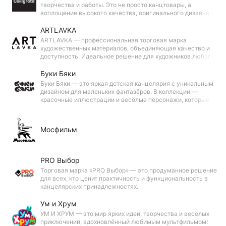
творчества и работы. Это не просто канцтовары, а
воплощение высокого качества, оригинального дизайна и
исключительной функциональности, для тех, кто стремится
к совершенству в деталях.
ARTLAVKA
ARTLAVKA — профессиональная торговая марка
художественных материалов, объединяющая качество и
доступность. Идеальное решение для художников любого
уровня. Прекрасный подарок для тех, кто вдохновляется
искусством и стремится создавать.
Буки Бяки
Буки Бяки — это яркая детская канцелярия с уникальным
дизайном для маленьких фантазёров. В коллекции —
красочные иллюстрации и весёлые персонажи, которые
вдохновляют ребёнка на творчество и делают учёбу
увлекательной!
Мосфильм
PRO Выбор
Торговая марка «PRO Выбор» — это продуманное решение
для всех, кто ценит практичность и функциональность в
канцелярских принадлежностях.
Ум и Хрум
УМ И ХРУМ — это мир ярких идей, творчества и весёлых
приключений, вдохновлённый любимым мультфильмом!