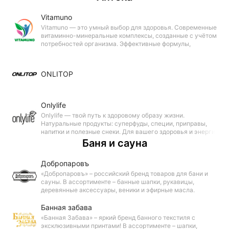
Vitamuno
Vitamuno — это умный выбор для здоровья. Современные
витаминно-минеральные комплексы, созданные с учётом
потребностей организма. Эффективные формулы,
проверенное качество и забота о вас — в каждой капсуле.
Vitamuno — сила в балансе.
ONLITOP
Onlylife
Onlylife — твой путь к здоровому образу жизни.
Натуральные продукты: суперфуды, специи, приправы,
напитки и полезные снеки. Для вашего здоровья и энергии.
Баня и сауна
Добропаровъ
«Добропаровъ» – российский бренд товаров для бани и
сауны. В ассортименте – банные шапки, рукавицы,
деревянные аксессуары, веники и эфирные масла.
Продукция из натуральных материалов сочетает
традиционное качество и современный дизайн.
Банная забава
«Банная Забава» – яркий бренд банного текстиля с
эксклюзивными принтами! В ассортименте – шапки,