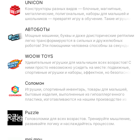
родителей!
UNICON
Конструкторы разных видов — блочные, магнитные,
металлические, полигональные, наборы для малышей и
школьников — превратят игру в обучение. Такие игрушки
помогают детям изучать формы, цвета, развивать
пространственное мышление и навыки конструирования.
АВТОБОТЫ
Мощные машинки, буквы и даже доисторические рептилии
легко трансформируются в сильных и дружелюбных
роботов! Эти помощники человека способны за секунды
превратиться в транспорт и выполнить возложенную на
них миссию. Вселенная в надёжных руках!
WOOW TOYS
Удивительные игрушки для мальчишек всех возрастов! С
ними просто невозможно усидеть на месте: подвижные,
спортивные игрушки и наборы, эффектное, но безопасное
оружие — всё это приготовила для маленьких непосед
торговая марка Woow Toys!
Соломон
Игрушки, спортивный инвентарь, товары для малышей,
бытовые изделия, выполненные из гипоаллергенного
пластика, изготавливаются на нашем производстве из
российского сырья. Стыки каждого изделия
обрабатываются вручную. Поэтому за качество ручаемся.
Puzzle
Головоломки для всех возрастов. Тренируйте мышление,
развивайте логику и наслаждайтесь процессом.
mni mnu