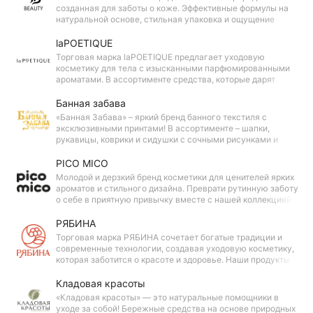
созданная для заботы о коже. Эффективные формулы на
натуральной основе, стильная упаковка и ощущение
настоящей заботы каждый день. Красота — это быть
собой вместе с SB BEAUTY.
laPOETIQUE
Торговая марка laPOETIQUE предлагает уходовую
косметику для тела с изысканными парфюмированными
ароматами. В ассортименте средства, которые дарят
нежность, увлажнение и свежесть. Подарите себе
ощущение комфорта и приятный аромат на долгое время.
Банная забава
«Банная Забава» – яркий бренд банного текстиля с
эксклюзивными принтами! В ассортименте – шапки,
рукавицы, коврики и сидушки с сочными рисунками и
забавными надписями. Всё для вашего комфорта и
хорошего настроения в парной.
PICO MICO
Молодой и дерзкий бренд косметики для ценителей ярких
ароматов и стильного дизайна. Преврати рутинную заботу
о себе в приятную привычку вместе с нашей коллекцией
суперпродуктов для ухода за волосами, лицом и телом.
РЯБИНА
Торговая марка РЯБИНА сочетает богатые традиции и
современные технологии, создавая уходовую косметику,
которая заботится о красоте и здоровье. Наши продукты
объединяют проверенные рецепты и инновационные
разработки для эффективного и безопасного ухода.
Кладовая красоты
«Кладовая красоты» — это натуральные помощники в
уходе за собой! Бережные средства на основе природных