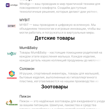
Windigo — ваш проводник в мир практичной техники для
повседневного комфорта. Создаём доступные
технологичные решения, которые делают дом уютнее,
заботу о себе — проще, а кухонные будни —
вдохновляющими.
MYBIT
MYBIT — ваш проводник в цифровую вселенную. Мы
объединяем технологии и игровые инновации, чтобы вы
могли работать и погружаться в виртуальные миры.
Каждый продукт создан для тех, кто ценит качество, стиль
Детские товары
и свободу.
Mum&Baby
Товары Mum&Baby - настоящие помощники родителей на
каждом этапе взросления малыша. Каждое изделие,
каждая деталь наших коллекций продуманы до мелочей и
созданы для того, чтобы сделать жизнь мамы и вашей
крохи комфортной, интересной и занимательной.
Соломон
Игрушки, спортивный инвентарь, товары для малышей,
бытовые изделия, выполненные из гипоаллергенного
пластика, изготавливаются на нашем производстве из
российского сырья. Стыки каждого изделия
Зоотовары
обрабатываются вручную. Поэтому за качество ручаемся.
Пижон
Пижон — это надёжные зоотовары для ежедневного ухода
за вашим питомцем. Шампуни, лакомства и средства
гигиены разработаны с учётом потребностей животных и