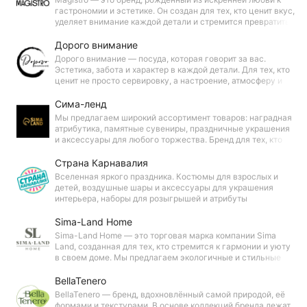
гастрономии и эстетике. Он создан для тех, кто ценит вкус,
уделяет внимание каждой детали и стремится превратить
приготовление и подачу еды в настоящее искусство.
Дорого внимание
Дорого внимание — посуда, которая говорит за вас.
Эстетика, забота и характер в каждой детали. Для тех, кто
ценит не просто сервировку, а настроение, атмосферу и
моменты, которые хочется запомнить.
Сима-ленд
Мы предлагаем широкий ассортимент товаров: наградная
атрибутика, памятные сувениры, праздничные украшения
и аксессуары для любого торжества. Бренд для тех, кто
ценит яркие моменты и хочет сделать свои праздники
незабываемыми.
Страна Карнавалия
Вселенная яркого праздника. Костюмы для взрослых и
детей, воздушные шары и аксессуары для украшения
интерьера, наборы для розыгрышей и атрибуты
спортивных болельщиков — всё, чтобы сделать ваше
торжество запоминающимся.
Sima-Land Home
Sima-Land Home — это торговая марка компании Sima
Land, созданная для тех, кто стремится к гармонии и уюту
в своем доме. Мы предлагаем экологичные и стильные
решения, чтобы ваш дом стал местом силы, комфорта и
спокойствия.
BellaTenero
BellaTenero — бренд, вдохновлённый самой природой, её
формами и текстурами. В основе коллекций бренда лежат