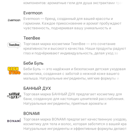
компонентов: ароматные гели для душа экстрактами трав,
целебные соли для ванн и мягкие шампуни для здоровых
волос. Выбирайте лучшее – оставайтесь собой!
Evermoon
Evermoon — бренд, созданный для вашей красоты и
гармонии. Каждое прикосновение и аромат пробуждают
чувственность, подчеркивая вашу уникальность и
естественное очарование. Позвольте себе наслаждаться
моментами заботы и вдохновения.
TeenBee
Торговая марка косметики TeenBee — это сочетание
креативности и высокого качества. Наши продукты радуют
глаз и подчёркивают индивидуальность, делая уход за
собой ярким и вдохновляющим. Идеальный выбор для тех,
кто любит выделяться!
Беби Буль
Беби Буль — это надёжная и безопасная детская уходовая
косметика, созданная с заботой о нежной коже вашего
малыша. Натуральные ингредиенты, мягкие формулы и
гипоаллергенные свойства обеспечивают комфорт и
защиту для вашего ребёнка каждый день.
БАННЫЙ ДУХ
Торговая марка БАННЫЙ ДУХ предлагает косметику для
бани, созданную для настоящих ценителей расслабления.
Натуральные ингредиенты, приятные ароматы и
деликатные формулы помогают заботиться о коже и
создавать атмосферу уюта и гармонии во время парения.
BONAMI
Торговая марка BONAMI предлагает качественную уходовую
косметику для тела и волос, которая заботится о вашей красо
Натуральные ингредиенты и эффективные формулы делают у