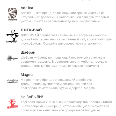
королевскую элегантность и изысканность, достойную
самых торжественных случаев.
Adelica
Adelica — это бренд, создающий авторские изделия из
натуральной древесины, наполняющей ваш дом теплом и
уютом. Сочетая современный дизайн, экологичные
материалы и доступные цены, Adelica делает красоту и
пользу натурального дерева доступной каждому.
ДЖЕКИЧАЙ
ДЖЕКИЧАЙ предлагает стильные аксессуары и наборы
для чайной церемонии, качественный чай, ароматный кофе
и сухофрукты. Создайте атмосферу уюта и гармонии,
наслаждаясь моментами с друзьями или в одиночестве.
Шафран
Шафран — бренд, воплощающий восточную эстетику в
современном доме. В ассортименте — мебель, посуда с
традиционными орнаментами, стильные предметы
интерьера и практичные бытовые товары.
Magma
Magma — это бренд, воплощающий в себе дух
традиционной кулинарии и объединяющий два
благородных материала: чугун и дерево. Magma
предлагает широкий ассортимент чугунной посуды,
созданной для тех, кто ценит вкус настоящей еды и
Не ЗАБЫЛИ!
долговечность.
Торговая марка «Не забыли!» производства России и Китая
— это современный бренд, который специализируется на
производстве качественной одноразовой посуды из
пластика. Продукция бренда охватывает широкий